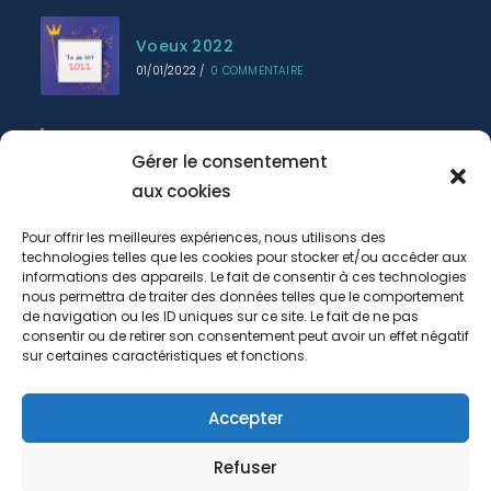
Voeux 2022
01/01/2022
/
0 COMMENTAIRE
INFORMATIONS
Gérer le consentement
Accueil
aux cookies
Prestations
Pour offrir les meilleures expériences, nous utilisons des
technologies telles que les cookies pour stocker et/ou accéder aux
Book
informations des appareils. Le fait de consentir à ces technologies
nous permettra de traiter des données telles que le comportement
Actualités
de navigation ou les ID uniques sur ce site. Le fait de ne pas
consentir ou de retirer son consentement peut avoir un effet négatif
Contact
sur certaines caractéristiques et fonctions.
Politique de confidentialité
Accepter
We use cookies on our website to give you the most
Plan du site
relevant experience by remembering your preferences
and repeat visits. By clicking “Accept All”, you consent
Refuser
to the use of ALL the cookies. However, you may visit