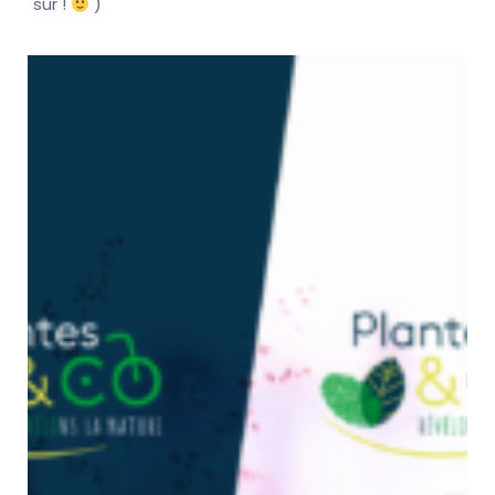
sûr !
)