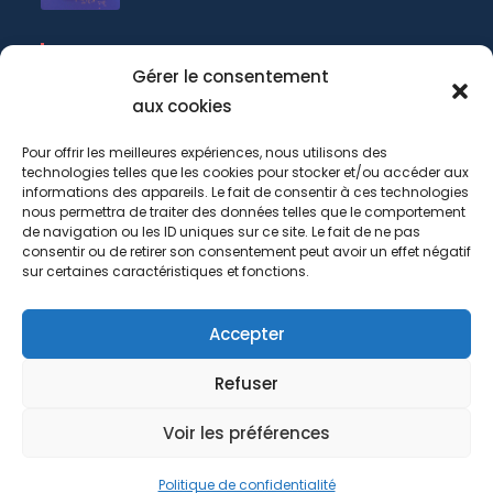
INFORMATIONS
Gérer le consentement
Accueil
aux cookies
Prestations
Pour offrir les meilleures expériences, nous utilisons des
technologies telles que les cookies pour stocker et/ou accéder aux
Book
informations des appareils. Le fait de consentir à ces technologies
nous permettra de traiter des données telles que le comportement
Actualités
de navigation ou les ID uniques sur ce site. Le fait de ne pas
consentir ou de retirer son consentement peut avoir un effet négatif
Contact
sur certaines caractéristiques et fonctions.
Politique de confidentialité
Accepter
We use cookies on our website to give you the most
Plan du site
relevant experience by remembering your preferences
and repeat visits. By clicking “Accept All”, you consent
Refuser
to the use of ALL the cookies. However, you may visit
"Cookie Settings" to provide a controlled consent.
Voir les préférences
Cookie Settings
Accept All
MÉLIMÉLO STUDIO 2026 - AGENCE DE PUBLICITÉ - STUDIO DE
CRÉATION GRAPHIQUE | #GRAPHISME - #WEB - #PACKAGING |
Politique de confidentialité
NERAC - AGEN SUD / BORDEAUX - TOULOUSE